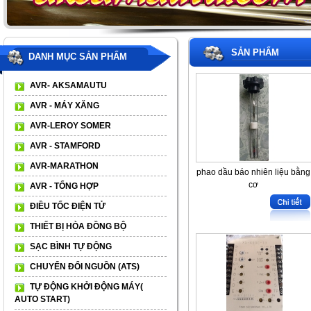
SẢN PHẨM
DANH MỤC SẢN PHẨM
AVR- AKSAMAUTU
AVR - MÁY XĂNG
AVR-LEROY SOMER
AVR - STAMFORD
AVR-MARATHON
phao dầu báo nhiên liệu bằng
cơ
AVR - TỔNG HỢP
ĐIỀU TỐC ĐIỆN TỬ
THIẾT BỊ HÒA ĐỒNG BỘ
SẠC BÌNH TỰ ĐỘNG
CHUYỂN ĐỔI NGUỒN (ATS)
TỰ ĐỘNG KHỞI ĐỘNG MÁY(
AUTO START)