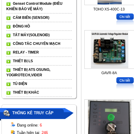
Genset Control Module (ĐIỀU
KHIỂN BẢO VỆ MÁY)
TOHO XS-400C-13
CẢM BIẾN (SENSOR)
ĐỒNG HỒ
TẮT MÁY(SOLENOID)
CÔNG TẮC CHUYỂN MẠCH
RELAY - TIMER
THIẾT BỊ LS
THIẾT BỊ ATS OSUNG,
GAVR-8A
YOGIROTECH,VIDER
TỦ ĐIỆN
THIẾT BỊ KHÁC
THỐNG KÊ TRUY CẬP
Đang online:
6
Tuần hiện tại:
246