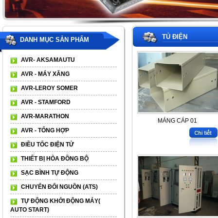
TỦ ĐIỆN
DANH MỤC SẢN PHẨM
AVR- AKSAMAUTU
AVR - MÁY XĂNG
AVR-LEROY SOMER
AVR - STAMFORD
AVR-MARATHON
MÁNG CÁP 01
AVR - TỔNG HỢP
ĐIỀU TỐC ĐIỆN TỬ
THIẾT BỊ HÒA ĐỒNG BỘ
SẠC BÌNH TỰ ĐỘNG
CHUYỂN ĐỔI NGUỒN (ATS)
TỰ ĐỘNG KHỞI ĐỘNG MÁY(
AUTO START)