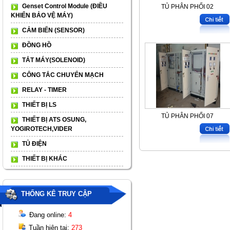
Genset Control Module (ĐIỀU
TỦ PHÂN PHỐI 02
KHIỂN BẢO VỆ MÁY)
CẢM BIẾN (SENSOR)
ĐỒNG HỒ
TẮT MÁY(SOLENOID)
CÔNG TẮC CHUYỂN MẠCH
RELAY - TIMER
THIẾT BỊ LS
TỦ PHÂN PHỐI 07
THIẾT BỊ ATS OSUNG,
YOGIROTECH,VIDER
TỦ ĐIỆN
THIẾT BỊ KHÁC
THỐNG KÊ TRUY CẬP
Đang online:
4
Tuần hiện tại:
273