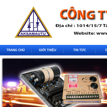
TRANG CHỦ
GIỚI THIỆU
TIN TỨC