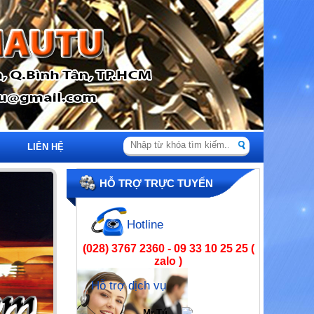
LIÊN HỆ
HỖ TRỢ TRỰC TUYẾN
Hotline
(028) 3767 2360 - 09 33 10 25 25 (
zalo )
Hỗ trợ dịch vụ
Mr.Tú