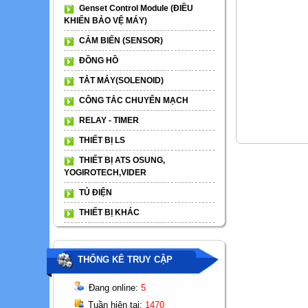
Genset Control Module (ĐIỀU
KHIỂN BẢO VỆ MÁY)
CẢM BIẾN (SENSOR)
ĐỒNG HỒ
TẮT MÁY(SOLENOID)
CÔNG TẮC CHUYỂN MẠCH
RELAY - TIMER
THIẾT BỊ LS
THIẾT BỊ ATS OSUNG,
YOGIROTECH,VIDER
TỦ ĐIỆN
THIẾT BỊ KHÁC
THỐNG KÊ TRUY CẬP
Đang online:
5
Tuần hiện tại:
1470