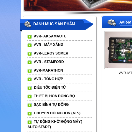
AVR-M
DANH MỤC SẢN PHẨM
AVR- AKSAMAUTU
AVR - MÁY XĂNG
AVR-LEROY SOMER
AVR - STAMFORD
AVR-MARATHON
AVR-MT
AVR - TỔNG HỢP
ĐIỀU TỐC ĐIỆN TỬ
THIẾT BỊ HÒA ĐỒNG BỘ
SẠC BÌNH TỰ ĐỘNG
CHUYỂN ĐỔI NGUỒN (ATS)
TỰ ĐỘNG KHỞI ĐỘNG MÁY(
AUTO START)