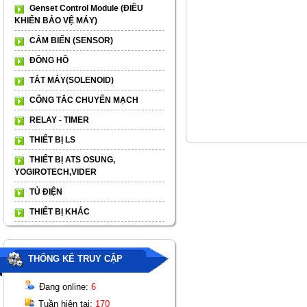
Genset Control Module (ĐIỀU
KHIỂN BẢO VỆ MÁY)
CẢM BIẾN (SENSOR)
ĐỒNG HỒ
TẮT MÁY(SOLENOID)
CÔNG TẮC CHUYỂN MẠCH
RELAY - TIMER
THIẾT BỊ LS
THIẾT BỊ ATS OSUNG,
YOGIROTECH,VIDER
TỦ ĐIỆN
THIẾT BỊ KHÁC
THỐNG KÊ TRUY CẬP
Đang online:
6
Tuần hiện tại:
170