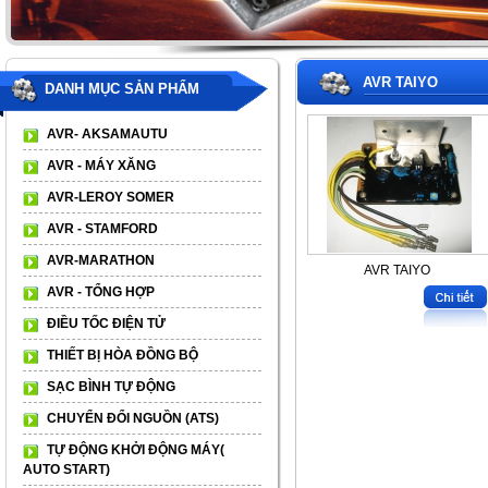
AVR TAIYO
DANH MỤC SẢN PHẨM
AVR- AKSAMAUTU
AVR - MÁY XĂNG
AVR-LEROY SOMER
AVR - STAMFORD
AVR-MARATHON
AVR TAIYO
AVR - TỔNG HỢP
ĐIỀU TỐC ĐIỆN TỬ
THIẾT BỊ HÒA ĐỒNG BỘ
SẠC BÌNH TỰ ĐỘNG
CHUYỂN ĐỔI NGUỒN (ATS)
TỰ ĐỘNG KHỞI ĐỘNG MÁY(
AUTO START)