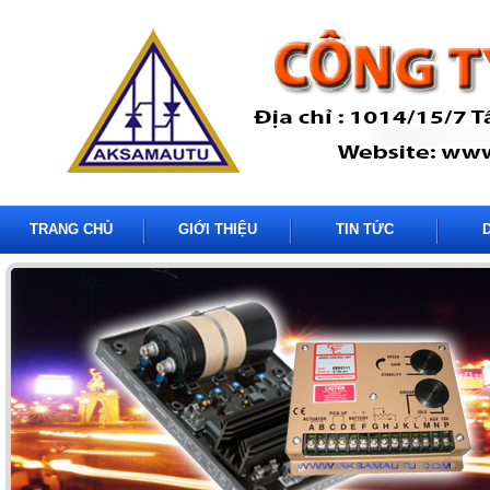
TRANG CHỦ
GIỚI THIỆU
TIN TỨC