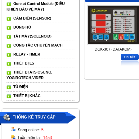
Genset Control Module (ĐIỀU
KHIỂN BẢO VỆ MÁY)
CẢM BIẾN (SENSOR)
ĐỒNG HỒ
TẮT MÁY(SOLENOID)
CÔNG TẮC CHUYỂN MẠCH
DGK-307 (DATAKOM)
RELAY - TIMER
THIẾT BỊ LS
THIẾT BỊ ATS OSUNG,
YOGIROTECH,VIDER
TỦ ĐIỆN
THIẾT BỊ KHÁC
THỐNG KÊ TRUY CẬP
Đang online:
5
Tuần hiện tại:
1453