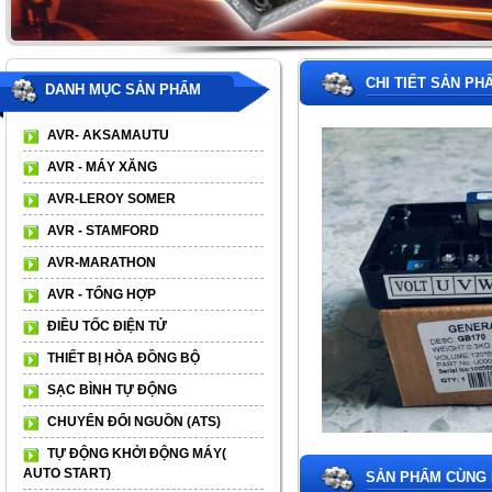
CHI TIẾT SẢN PH
DANH MỤC SẢN PHẨM
AVR- AKSAMAUTU
AVR - MÁY XĂNG
AVR-LEROY SOMER
AVR - STAMFORD
AVR-MARATHON
AVR - TỔNG HỢP
ĐIỀU TỐC ĐIỆN TỬ
THIẾT BỊ HÒA ĐỒNG BỘ
SẠC BÌNH TỰ ĐỘNG
CHUYỂN ĐỔI NGUỒN (ATS)
TỰ ĐỘNG KHỞI ĐỘNG MÁY(
AUTO START)
SẢN PHẨM CÙNG 