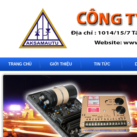
TRANG CHỦ
GIỚI THIỆU
TIN TỨC