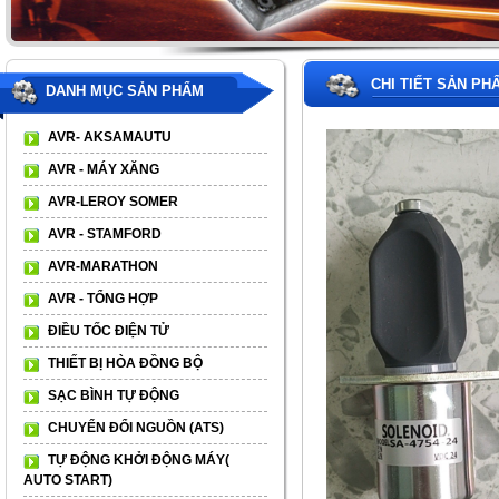
CHI TIẾT SẢN PH
DANH MỤC SẢN PHẨM
AVR- AKSAMAUTU
AVR - MÁY XĂNG
AVR-LEROY SOMER
AVR - STAMFORD
AVR-MARATHON
AVR - TỔNG HỢP
ĐIỀU TỐC ĐIỆN TỬ
THIẾT BỊ HÒA ĐỒNG BỘ
SẠC BÌNH TỰ ĐỘNG
CHUYỂN ĐỔI NGUỒN (ATS)
TỰ ĐỘNG KHỞI ĐỘNG MÁY(
AUTO START)