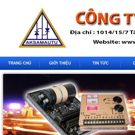
TRANG CHỦ
GIỚI THIỆU
TIN TỨC