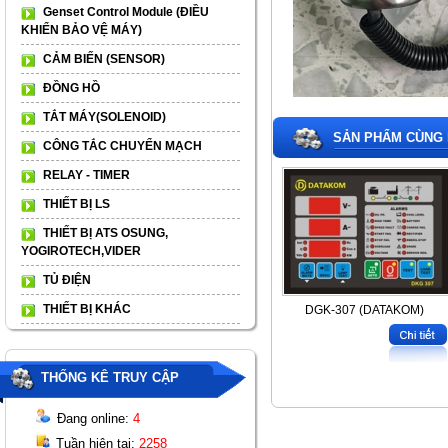
Genset Control Module (ĐIỀU
KHIỂN BẢO VỆ MÁY)
CẢM BIẾN (SENSOR)
ĐỒNG HỒ
TẮT MÁY(SOLENOID)
SẢN PHẨM CÙNG 
CÔNG TẮC CHUYỂN MẠCH
RELAY - TIMER
THIẾT BỊ LS
THIẾT BỊ ATS OSUNG,
YOGIROTECH,VIDER
TỦ ĐIỆN
THIẾT BỊ KHÁC
DGK-307 (DATAKOM)
THỐNG KÊ TRUY CẬP
Đang online:
4
Tuần hiện tại:
2258