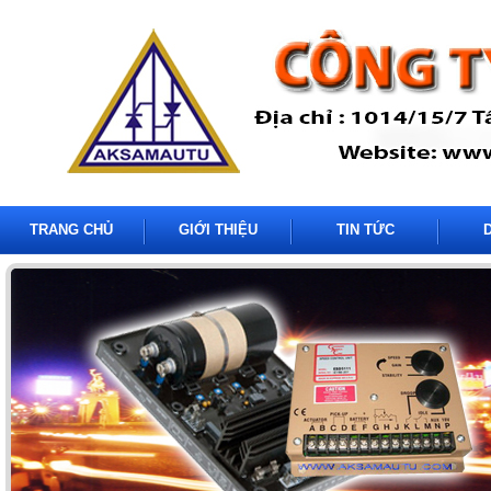
TRANG CHỦ
GIỚI THIỆU
TIN TỨC