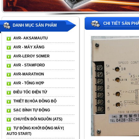
CHI TIẾT SẢN PH
DANH MỤC SẢN PHẨM
AVR- AKSAMAUTU
AVR - MÁY XĂNG
AVR-LEROY SOMER
AVR - STAMFORD
AVR-MARATHON
AVR - TỔNG HỢP
ĐIỀU TỐC ĐIỆN TỬ
THIẾT BỊ HÒA ĐỒNG BỘ
SẠC BÌNH TỰ ĐỘNG
CHUYỂN ĐỔI NGUỒN (ATS)
TỰ ĐỘNG KHỞI ĐỘNG MÁY(
AUTO START)