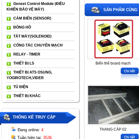
Genset Control Module (ĐIỀU
KHIỂN BẢO VỆ MÁY)
SẢN PHẨM CÙNG 
CẢM BIẾN (SENSOR)
ĐỒNG HỒ
TẮT MÁY(SOLENOID)
CÔNG TẮC CHUYỂN MẠCH
RELAY - TIMER
THIẾT BỊ LS
Biến thế board mạch
THIẾT BỊ ATS OSUNG,
YOGIROTECH,VIDER
TỦ ĐIỆN
THIẾT BỊ KHÁC
THỐNG KÊ TRUY CẬP
THANG CÁP 02
Đang online:
4
Tuần hiện tại:
3536