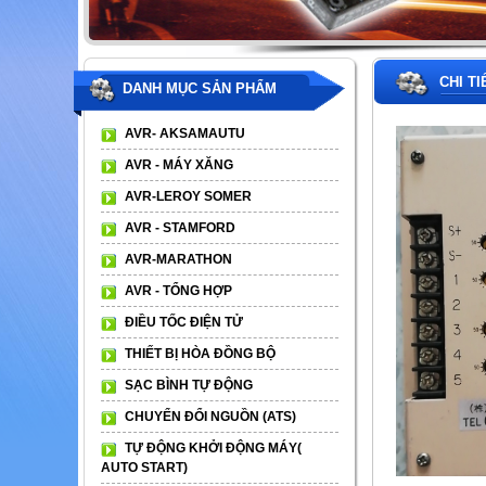
CHI T
DANH MỤC SẢN PHẨM
AVR- AKSAMAUTU
AVR - MÁY XĂNG
AVR-LEROY SOMER
AVR - STAMFORD
AVR-MARATHON
AVR - TỔNG HỢP
ĐIỀU TỐC ĐIỆN TỬ
THIẾT BỊ HÒA ĐỒNG BỘ
SẠC BÌNH TỰ ĐỘNG
CHUYỂN ĐỔI NGUỒN (ATS)
TỰ ĐỘNG KHỞI ĐỘNG MÁY(
AUTO START)