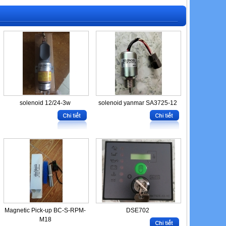
solenoid 12/24-3w
solenoid yanmar SA3725-12
Magnetic Pick-up BC-S-RPM-
DSE702
M18