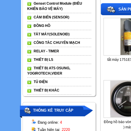
Genset Control Module (ĐIỀU
KHIỂN BẢO VỆ MÁY)
SẢN P
CẢM BIẾN (SENSOR)
ĐỒNG HỒ
TẮT MÁY(SOLENOID)
CÔNG TẮC CHUYỂN MẠCH
RELAY - TIMER
THIẾT BỊ LS
tắt máy 1751E
THIẾT BỊ ATS OSUNG,
YOGIROTECH,VIDER
TỦ ĐIỆN
THIẾT BỊ KHÁC
THỐNG KÊ TRUY CẬP
Đồng hồ báo vòng
Đang online:
4
) má
Tuần hiện tại:
2220