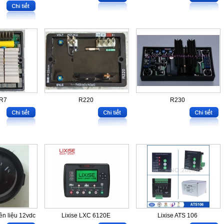
R7
R220
R230
ên liệu 12vdc
Lixise LXC 6120E
Lixise ATS 106