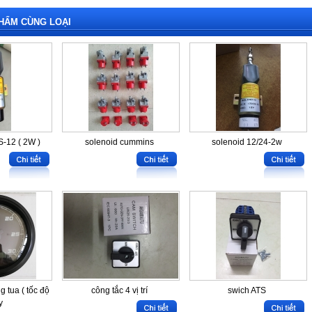
HẨM CÙNG LOẠI
S-12 ( 2W )
solenoid cummins
solenoid 12/24-2w
 tua ( tốc độ
công tắc 4 vị trí
swich ATS
y