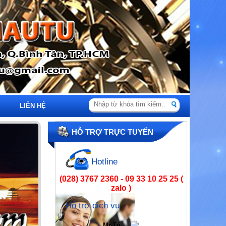
LIÊN HỆ
HỖ TRỢ TRỰC TUYẾN
Hotline
(028) 3767 2360 - 09 33 10 25 25 (
zalo )
Hỗ trợ dịch vụ
Mr.Tú