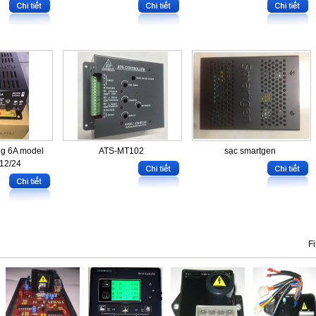
ng 6A model
ATS-MT102
sạc smartgen
12/24
Fi