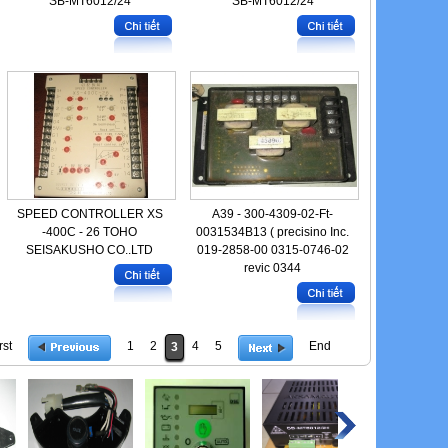
SB-MT6012/24
SB-MT6012/24
SPEED CONTROLLER XS
A39 - 300-4309-02-Ft-
-400C - 26 TOHO
0031534B13 ( precisino Inc.
SEISAKUSHO CO..LTD
019-2858-00 0315-0746-02
revic 0344
rst
1
2
4
5
End
3