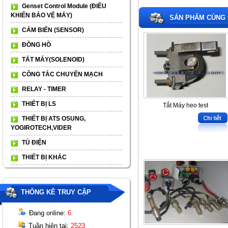
Genset Control Module (ĐIỀU
KHIỂN BẢO VỆ MÁY)
SẢN PHẨM CÙNG 
CẢM BIẾN (SENSOR)
ĐỒNG HỒ
TẮT MÁY(SOLENOID)
CÔNG TẮC CHUYỂN MẠCH
RELAY - TIMER
THIẾT BỊ LS
Tắt Máy heo test
THIẾT BỊ ATS OSUNG,
YOGIROTECH,VIDER
TỦ ĐIỆN
THIẾT BỊ KHÁC
THỐNG KÊ TRUY CẬP
Đang online:
6
Tuần hiện tại:
2523