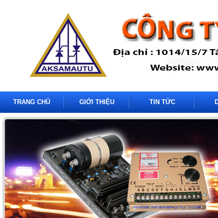
TRANG CHỦ
GIỚI THIỆU
TIN TỨC