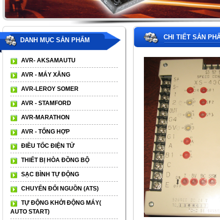
CHI TIẾT SẢN PH
DANH MỤC SẢN PHẨM
AVR- AKSAMAUTU
AVR - MÁY XĂNG
AVR-LEROY SOMER
AVR - STAMFORD
AVR-MARATHON
AVR - TỔNG HỢP
ĐIỀU TỐC ĐIỆN TỬ
THIẾT BỊ HÒA ĐỒNG BỘ
SẠC BÌNH TỰ ĐỘNG
CHUYỂN ĐỔI NGUỒN (ATS)
TỰ ĐỘNG KHỞI ĐỘNG MÁY(
AUTO START)