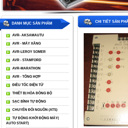
CHI TIẾT SẢN PH
DANH MỤC SẢN PHẨM
AVR- AKSAMAUTU
AVR - MÁY XĂNG
AVR-LEROY SOMER
AVR - STAMFORD
AVR-MARATHON
AVR - TỔNG HỢP
ĐIỀU TỐC ĐIỆN TỬ
THIẾT BỊ HÒA ĐỒNG BỘ
SẠC BÌNH TỰ ĐỘNG
CHUYỂN ĐỔI NGUỒN (ATS)
TỰ ĐỘNG KHỞI ĐỘNG MÁY(
AUTO START)