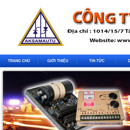
TRANG CHỦ
GIỚI THIỆU
TIN TỨC