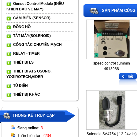
Genset Control Module (ĐIỀU
KHIỂN BẢO VỆ MÁY)
SẢN PHẨM CÙNG 
CẢM BIẾN (SENSOR)
ĐỒNG HỒ
TẮT MÁY(SOLENOID)
CÔNG TẮC CHUYỂN MẠCH
RELAY - TIMER
THIẾT BỊ LS
speed control cummin
4913988
THIẾT BỊ ATS OSUNG,
YOGIROTECH,VIDER
TỦ ĐIỆN
THIẾT BỊ KHÁC
THỐNG KÊ TRUY CẬP
Đang online:
3
Solenoid SA4754 ( 12-24vdc )
Tuần hiện tại:
2234