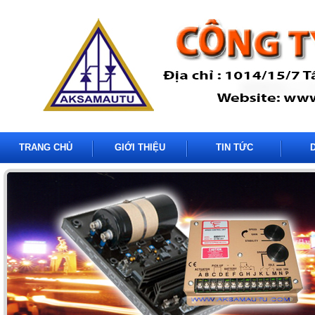
TRANG CHỦ
GIỚI THIỆU
TIN TỨC