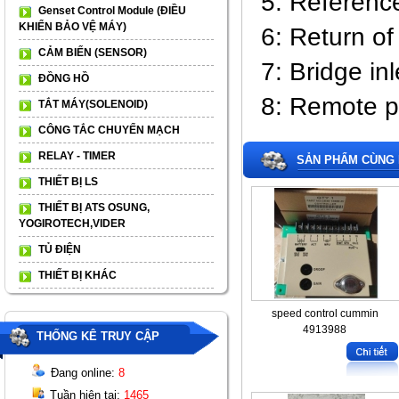
5: Reference
Genset Control Module (ĐIỀU
KHIỂN BẢO VỆ MÁY)
6: Return of
CẢM BIẾN (SENSOR)
7: Bridge in
ĐỒNG HỒ
8: Remote po
TẮT MÁY(SOLENOID)
CÔNG TẮC CHUYỂN MẠCH
RELAY - TIMER
SẢN PHẨM CÙNG 
THIẾT BỊ LS
THIẾT BỊ ATS OSUNG,
YOGIROTECH,VIDER
TỦ ĐIỆN
THIẾT BỊ KHÁC
speed control cummin
4913988
THỐNG KÊ TRUY CẬP
Đang online:
8
Tuần hiện tại:
1465