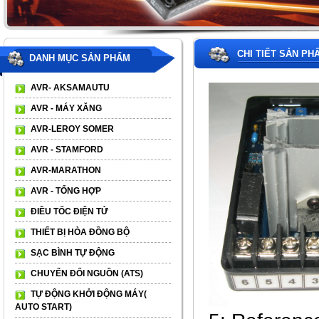
CHI TIẾT SẢN PH
DANH MỤC SẢN PHẨM
AVR- AKSAMAUTU
AVR - MÁY XĂNG
AVR-LEROY SOMER
AVR - STAMFORD
AVR-MARATHON
AVR - TỔNG HỢP
ĐIỀU TỐC ĐIỆN TỬ
THIẾT BỊ HÒA ĐỒNG BỘ
SẠC BÌNH TỰ ĐỘNG
CHUYỂN ĐỔI NGUỒN (ATS)
TỰ ĐỘNG KHỞI ĐỘNG MÁY(
AUTO START)