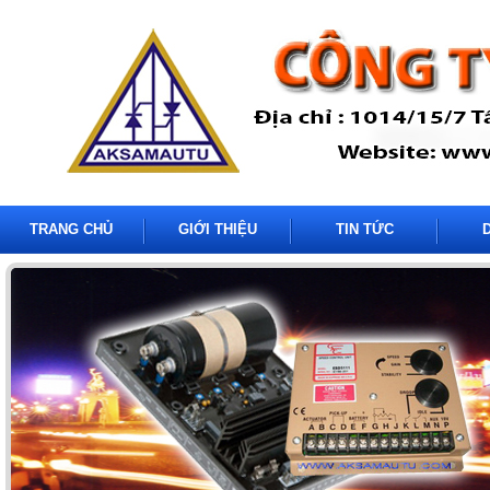
TRANG CHỦ
GIỚI THIỆU
TIN TỨC