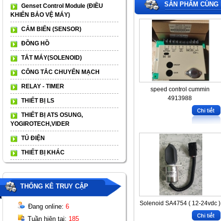
SẢN PHẨM CÙNG 
Genset Control Module (ĐIỀU
KHIỂN BẢO VỆ MÁY)
CẢM BIẾN (SENSOR)
ĐỒNG HỒ
TẮT MÁY(SOLENOID)
CÔNG TẮC CHUYỂN MẠCH
RELAY - TIMER
speed control cummin
4913988
THIẾT BỊ LS
THIẾT BỊ ATS OSUNG,
YOGIROTECH,VIDER
TỦ ĐIỆN
THIẾT BỊ KHÁC
THỐNG KÊ TRUY CẬP
Solenoid SA4754 ( 12-24vdc )
Đang online:
6
Tuần hiện tại:
185