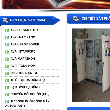
CHI TIẾT SẢN PH
DANH MỤC SẢN PHẨM
AVR- AKSAMAUTU
AVR - MÁY XĂNG
AVR-LEROY SOMER
AVR - STAMFORD
AVR-MARATHON
AVR - TỔNG HỢP
ĐIỀU TỐC ĐIỆN TỬ
THIẾT BỊ HÒA ĐỒNG BỘ
SẠC BÌNH TỰ ĐỘNG
CHUYỂN ĐỔI NGUỒN (ATS)
TỰ ĐỘNG KHỞI ĐỘNG MÁY(
AUTO START)