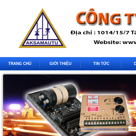
TRANG CHỦ
GIỚI THIỆU
TIN TỨC