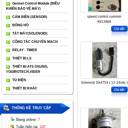
Genset Control Module (ĐIỀU
KHIỂN BẢO VỆ MÁY)
speed control cummin
CẢM BIẾN (SENSOR)
4913988
ĐỒNG HỒ
TẮT MÁY(SOLENOID)
CÔNG TẮC CHUYỂN MẠCH
RELAY - TIMER
THIẾT BỊ LS
THIẾT BỊ ATS OSUNG,
YOGIROTECH,VIDER
TỦ ĐIỆN
Solenoid SA4754 ( 12-24vdc )
THIẾT BỊ KHÁC
THỐNG KÊ TRUY CẬP
Đang online:
7
Tuần hiện tại:
247