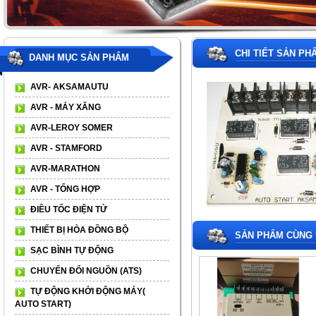
CHI TIẾT SẢN PH
DANH MỤC SẢN PHẨM
AVR- AKSAMAUTU
AVR - MÁY XĂNG
AVR-LEROY SOMER
AVR - STAMFORD
AVR-MARATHON
AVR - TỔNG HỢP
ĐIỀU TỐC ĐIỆN TỬ
THIẾT BỊ HÒA ĐỒNG BỘ
SẢN PHẨM CÙNG 
SẠC BÌNH TỰ ĐỘNG
CHUYỂN ĐỔI NGUỒN (ATS)
TỰ ĐỘNG KHỞI ĐỘNG MÁY(
AUTO START)