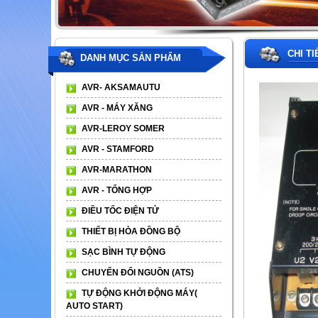
CHI T
DANH MỤC SẢN PHẨM
AVR- AKSAMAUTU
AVR - MÁY XĂNG
AVR-LEROY SOMER
AVR - STAMFORD
AVR-MARATHON
AVR - TỔNG HỢP
ĐIỀU TỐC ĐIỆN TỬ
THIẾT BỊ HÒA ĐỒNG BỘ
SẠC BÌNH TỰ ĐỘNG
CHUYỂN ĐỔI NGUỒN (ATS)
TỰ ĐỘNG KHỞI ĐỘNG MÁY(
AUTO START)