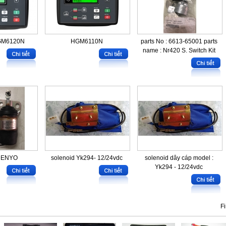
GM6120N
HGM6110N
parts No : 6613-65001 parts
name : Nr420 S. Switch Kit
 DENYO
solenoid Yk294- 12/24vdc
solenoid dây cáp model :
Yk294 - 12/24vdc
Fi