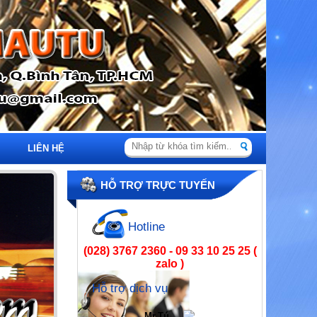
LIÊN HỆ
HỖ TRỢ TRỰC TUYẾN
Hotline
(028) 3767 2360 - 09 33 10 25 25 (
zalo )
Hỗ trợ dịch vụ
Mr.Tú