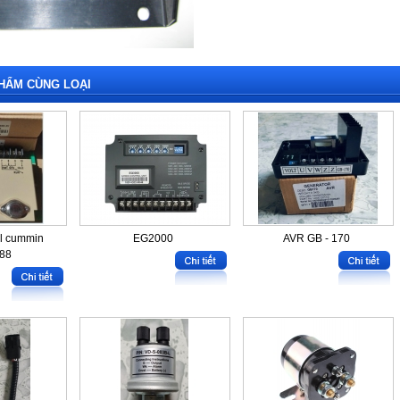
HẨM CÙNG LOẠI
ol cummin
EG2000
AVR GB - 170
88