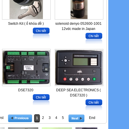
Switch Kit ( ổ khóa đề )
solenoid denyo 052600-1001
12vdc made in Japan
DSE7320
DEEP SEA ELECTRONICS (
DSE7320 )
rst
2
3
4
5
End
1