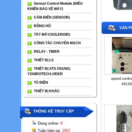
Genset Control Module (ĐIỀU
KHIỂN BẢO VỆ MÁY)
CẢM BIẾN (SENSOR)
ĐỒNG HỒ
SẢN P
TẮT MÁY(SOLENOID)
CÔNG TẮC CHUYỂN MẠCH
RELAY - TIMER
THIẾT BỊ LS
THIẾT BỊ ATS OSUNG,
YOGIROTECH,VIDER
speed contr
TỦ ĐIỆN
49139
THIẾT BỊ KHÁC
THỐNG KÊ TRUY CẬP
Đang online:
9
Tuần hiện tại:
2557