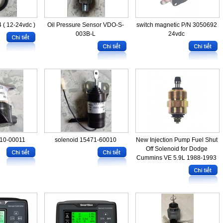
 ( 12-24vdc )
Oil Pressure Sensor VDO-S-
switch magnetic P/N 3050692
003B-L
24vdc
010-00011
solenoid 15471-60010
New Injection Pump Fuel Shut
Off Solenoid for Dodge
Cummins VE 5.9L 1988-1993