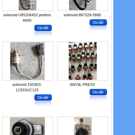
solenoid U85206452 perkins
solenoid 897329-5680
404D
solenoid 1503ES-
SW.OIL PRESS
12S5SUC125