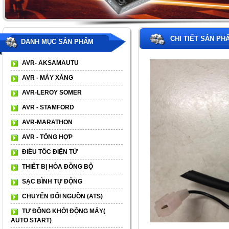
CHI TIẾT SẢN PH
DANH MỤC SẢN PHẨM
AVR- AKSAMAUTU
AVR - MÁY XĂNG
AVR-LEROY SOMER
AVR - STAMFORD
AVR-MARATHON
AVR - TỔNG HỢP
ĐIỀU TỐC ĐIỆN TỬ
THIẾT BỊ HÒA ĐỒNG BỘ
SẠC BÌNH TỰ ĐỘNG
CHUYỂN ĐỔI NGUỒN (ATS)
TỰ ĐỘNG KHỞI ĐỘNG MÁY(
AUTO START)