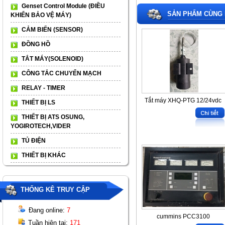
Genset Control Module (ĐIỀU
SẢN PHẨM CÙNG 
KHIỂN BẢO VỆ MÁY)
CẢM BIẾN (SENSOR)
ĐỒNG HỒ
TẮT MÁY(SOLENOID)
CÔNG TẮC CHUYỂN MẠCH
RELAY - TIMER
Tắt máy XHQ-PTG 12/24vdc
THIẾT BỊ LS
THIẾT BỊ ATS OSUNG,
YOGIROTECH,VIDER
TỦ ĐIỆN
THIẾT BỊ KHÁC
THỐNG KÊ TRUY CẬP
Đang online:
7
cummins PCC3100
Tuần hiện tại:
171