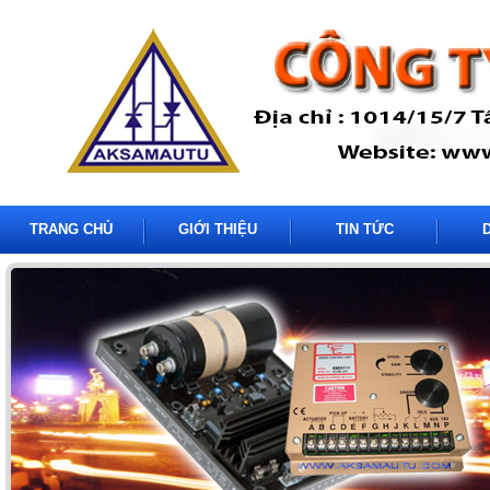
TRANG CHỦ
GIỚI THIỆU
TIN TỨC