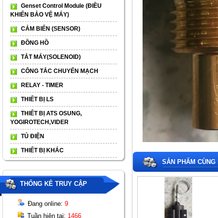
Genset Control Module (ĐIỀU
KHIỂN BẢO VỆ MÁY)
CẢM BIẾN (SENSOR)
ĐỒNG HỒ
TẮT MÁY(SOLENOID)
CÔNG TẮC CHUYỂN MẠCH
RELAY - TIMER
THIẾT BỊ LS
THIẾT BỊ ATS OSUNG,
YOGIROTECH,VIDER
TỦ ĐIỆN
THIẾT BỊ KHÁC
SẢN PHẨM CÙNG 
THỐNG KÊ TRUY CẬP
Đang online:
9
Tuần hiện tại:
1466