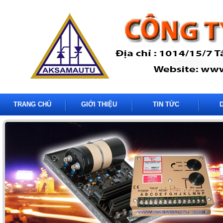
TRANG CHỦ
GIỚI THIỆU
TIN TỨC