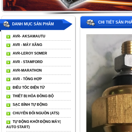
CHI TIẾT SẢN PH
DANH MỤC SẢN PHẨM
AVR- AKSAMAUTU
AVR - MÁY XĂNG
AVR-LEROY SOMER
AVR - STAMFORD
AVR-MARATHON
AVR - TỔNG HỢP
ĐIỀU TỐC ĐIỆN TỬ
THIẾT BỊ HÒA ĐỒNG BỘ
SẠC BÌNH TỰ ĐỘNG
CHUYỂN ĐỔI NGUỒN (ATS)
TỰ ĐỘNG KHỞI ĐỘNG MÁY(
AUTO START)