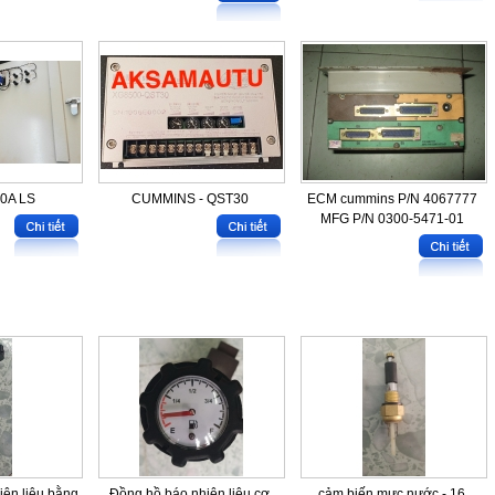
50A LS
CUMMINS - QST30
ECM cummins P/N 4067777
MFG P/N 0300-5471-01
iên liệu bằng
Đồng hồ báo nhiên liệu cơ
cảm biến mực nước - 16