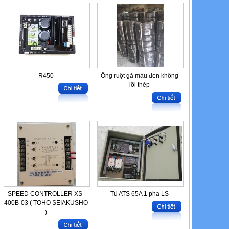
R450
Ống ruột gà màu đen không
lõi thép
SPEED CONTROLLER XS-
Tủ ATS 65A 1 pha LS
400B-03 ( TOHO SEIAKUSHO
)