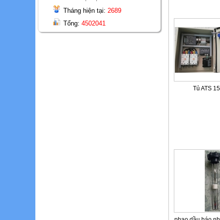
Tháng hiện tại:
2689
Tổng:
4502041
Tủ ATS 1
phao dầu báo nh