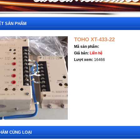
IẾT SẢN PHẨM
TOHO XT-433-22
Mã sản phẩm:
Giá bán:
Liên hệ
Lượt xem:
16466
HẨM CÙNG LOẠI