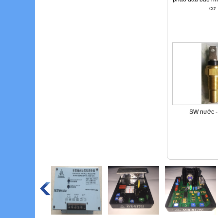
cơ
SW nước -