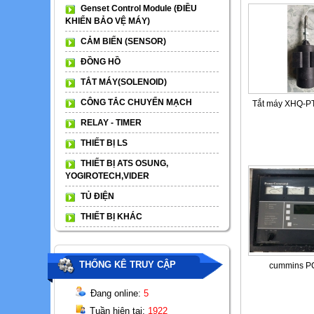
Genset Control Module (ĐIỀU
KHIỂN BẢO VỆ MÁY)
CẢM BIẾN (SENSOR)
ĐỒNG HỒ
TẮT MÁY(SOLENOID)
CÔNG TẮC CHUYỂN MẠCH
Tắt máy XHQ-P
RELAY - TIMER
THIẾT BỊ LS
THIẾT BỊ ATS OSUNG,
YOGIROTECH,VIDER
TỦ ĐIỆN
THIẾT BỊ KHÁC
THỐNG KÊ TRUY CẬP
cummins P
Đang online:
5
Tuần hiện tại:
1922