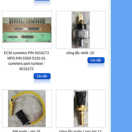
ECM cummins P/N 4016272
công tắc nhớt -10
MFG P/N 0300-5192-01
cummins part number :
4016272
SW nước - phi 16
công tắc nước ( sw) phi 12