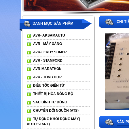
CHI T
DANH MỤC SẢN PHẨM
AVR- AKSAMAUTU
AVR - MÁY XĂNG
AVR-LEROY SOMER
AVR - STAMFORD
AVR-MARATHON
AVR - TỔNG HỢP
ĐIỀU TỐC ĐIỆN TỬ
THIẾT BỊ HÒA ĐỒNG BỘ
SẠC BÌNH TỰ ĐỘNG
CHUYỂN ĐỔI NGUỒN (ATS)
TỰ ĐỘNG KHỞI ĐỘNG MÁY(
SẢN P
AUTO START)