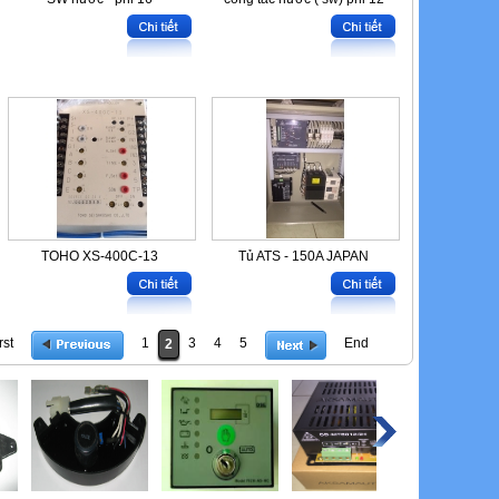
TOHO XS-400C-13
Tủ ATS - 150A JAPAN
rst
1
3
4
5
End
2