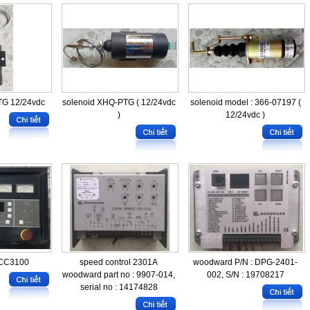
TG 12/24vdc
solenoid XHQ-PTG ( 12/24vdc
solenoid model : 366-07197 (
)
12/24vdc )
CC3100
speed control 2301A
woodward P/N : DPG-2401-
woodward part no : 9907-014,
002, S/N : 19708217
serial no : 14174828