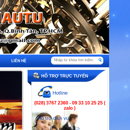
LIÊN HỆ
HỖ TRỢ TRỰC TUYẾN
Hotline
(028) 3767 2360 - 09 33 10 25 25 (
zalo )
Hỗ trợ dịch vụ
Mr.Tú