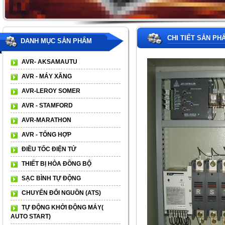
CHI TIẾT SẢN PH
DANH MỤC SẢN PHẨM
AVR- AKSAMAUTU
AVR - MÁY XĂNG
AVR-LEROY SOMER
AVR - STAMFORD
AVR-MARATHON
AVR - TỔNG HỢP
ĐIỀU TỐC ĐIỆN TỬ
THIẾT BỊ HÒA ĐỒNG BỘ
SẠC BÌNH TỰ ĐỘNG
CHUYỂN ĐỔI NGUỒN (ATS)
TỰ ĐỘNG KHỞI ĐỘNG MÁY(
AUTO START)