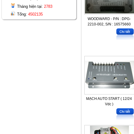
Tháng hiện tại:
2783
Tổng:
4502135
WOODWARD - P/N : DPG-
2210-002, S/N : 16575660
MẠCH AUTO START ( 12/24
Vdc )