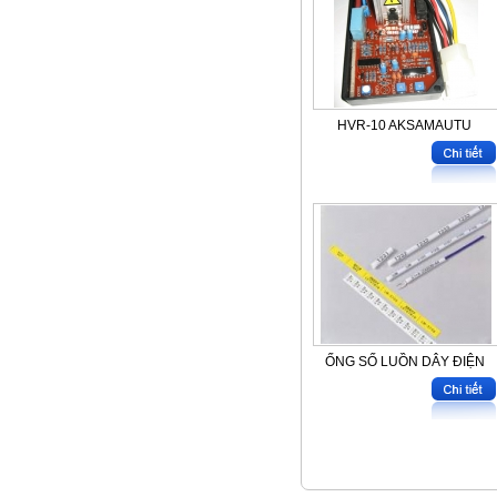
HVR-10 AKSAMAUTU
ỐNG SỐ LUỒN DÂY ĐIỆN