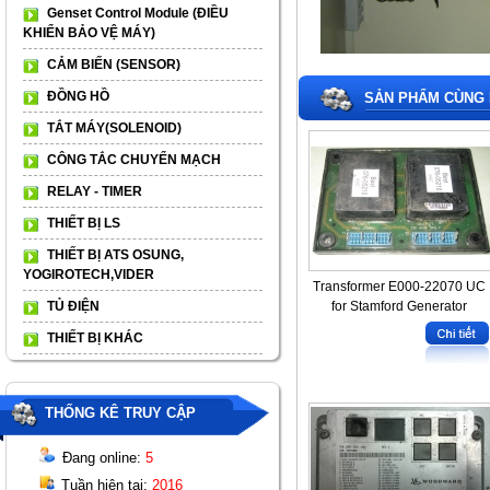
Genset Control Module (ĐIỀU
KHIỂN BẢO VỆ MÁY)
CẢM BIẾN (SENSOR)
ĐỒNG HỒ
SẢN PHẨM CÙNG 
TẮT MÁY(SOLENOID)
CÔNG TẮC CHUYỂN MẠCH
RELAY - TIMER
THIẾT BỊ LS
THIẾT BỊ ATS OSUNG,
YOGIROTECH,VIDER
Transformer E000-22070 UC
for Stamford Generator
TỦ ĐIỆN
THIẾT BỊ KHÁC
THỐNG KÊ TRUY CẬP
Đang online:
5
Tuần hiện tại:
2016