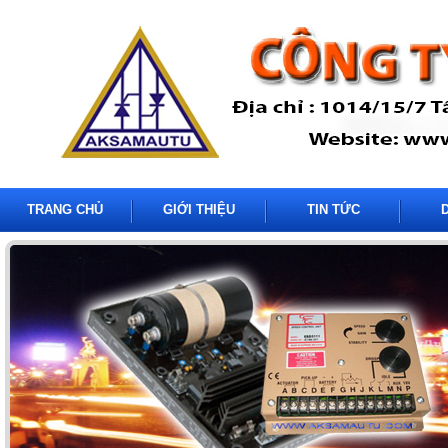
TRANG CHỦ
GIỚI THIỆU
TIN TỨC