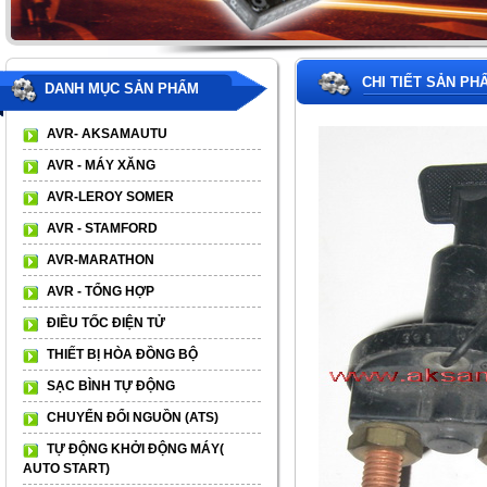
CHI TIẾT SẢN PH
DANH MỤC SẢN PHẨM
AVR- AKSAMAUTU
AVR - MÁY XĂNG
AVR-LEROY SOMER
AVR - STAMFORD
AVR-MARATHON
AVR - TỔNG HỢP
ĐIỀU TỐC ĐIỆN TỬ
THIẾT BỊ HÒA ĐỒNG BỘ
SẠC BÌNH TỰ ĐỘNG
CHUYỂN ĐỔI NGUỒN (ATS)
TỰ ĐỘNG KHỞI ĐỘNG MÁY(
AUTO START)