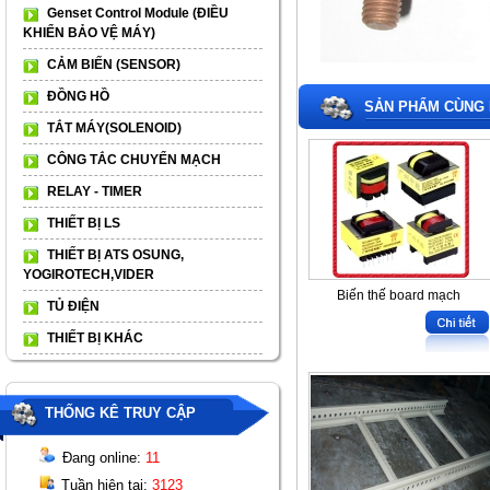
Genset Control Module (ĐIỀU
KHIỂN BẢO VỆ MÁY)
CẢM BIẾN (SENSOR)
ĐỒNG HỒ
SẢN PHẨM CÙNG 
TẮT MÁY(SOLENOID)
CÔNG TẮC CHUYỂN MẠCH
RELAY - TIMER
THIẾT BỊ LS
THIẾT BỊ ATS OSUNG,
YOGIROTECH,VIDER
Biến thế board mạch
TỦ ĐIỆN
THIẾT BỊ KHÁC
THỐNG KÊ TRUY CẬP
Đang online:
11
Tuần hiện tại:
3123