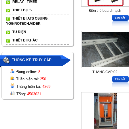
RELAY - TIMER
THIẾT BỊ LS
Biến thế board mạch
THIẾT BỊ ATS OSUNG,
YOGIROTECH,VIDER
TỦ ĐIỆN
THIẾT BỊ KHÁC
THỐNG KÊ TRUY CẬP
Đang online:
8
THANG CÁP 02
Tuần hiện tại:
250
Tháng hiện tại:
4269
Tổng:
4503621