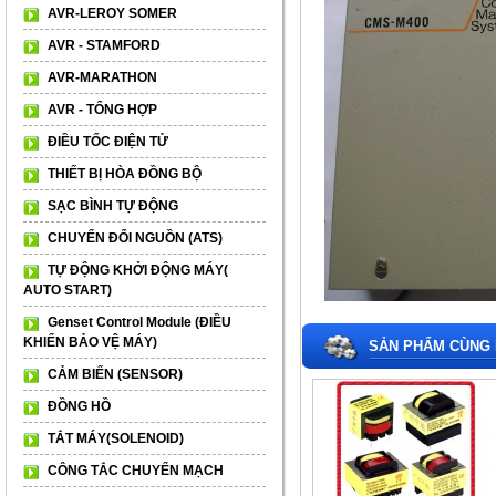
AVR-LEROY SOMER
AVR - STAMFORD
AVR-MARATHON
AVR - TỔNG HỢP
ĐIỀU TỐC ĐIỆN TỬ
THIẾT BỊ HÒA ĐỒNG BỘ
SẠC BÌNH TỰ ĐỘNG
CHUYỂN ĐỔI NGUỒN (ATS)
TỰ ĐỘNG KHỞI ĐỘNG MÁY(
AUTO START)
Genset Control Module (ĐIỀU
KHIỂN BẢO VỆ MÁY)
SẢN PHẨM CÙNG 
CẢM BIẾN (SENSOR)
ĐỒNG HỒ
TẮT MÁY(SOLENOID)
CÔNG TẮC CHUYỂN MẠCH