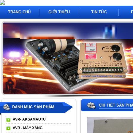
TRANG CHỦ
GIỚI THIỆU
TIN TỨC
CHI TIẾT SẢN PH
DANH MỤC SẢN PHẨM
AVR- AKSAMAUTU
AVR - MÁY XĂNG