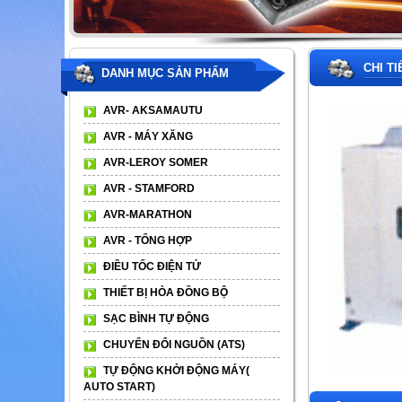
CHI T
DANH MỤC SẢN PHẨM
AVR- AKSAMAUTU
AVR - MÁY XĂNG
AVR-LEROY SOMER
AVR - STAMFORD
AVR-MARATHON
AVR - TỔNG HỢP
ĐIỀU TỐC ĐIỆN TỬ
THIẾT BỊ HÒA ĐỒNG BỘ
SẠC BÌNH TỰ ĐỘNG
CHUYỂN ĐỔI NGUỒN (ATS)
TỰ ĐỘNG KHỞI ĐỘNG MÁY(
AUTO START)