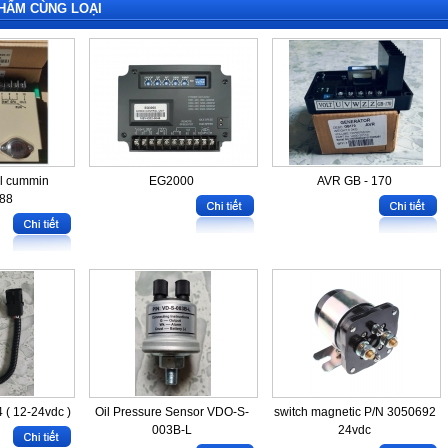
HẨM CÙNG LOẠI
ol cummin
EG2000
AVR GB - 170
88
 ( 12-24vdc )
Oil Pressure Sensor VDO-S-
switch magnetic P/N 3050692
003B-L
24vdc