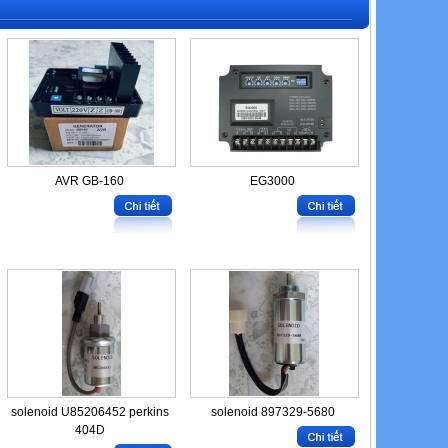
AVR GB-160
EG3000
solenoid U85206452 perkins
solenoid 897329-5680
404D