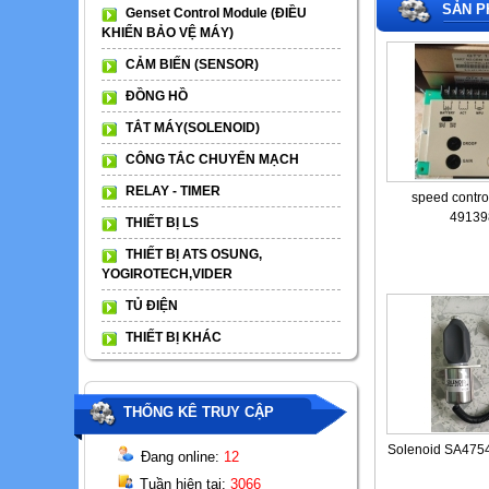
SẢN P
Genset Control Module (ĐIỀU
KHIỂN BẢO VỆ MÁY)
CẢM BIẾN (SENSOR)
ĐỒNG HỒ
TẮT MÁY(SOLENOID)
CÔNG TẮC CHUYỂN MẠCH
RELAY - TIMER
speed contr
49139
THIẾT BỊ LS
THIẾT BỊ ATS OSUNG,
YOGIROTECH,VIDER
TỦ ĐIỆN
THIẾT BỊ KHÁC
THỐNG KÊ TRUY CẬP
Solenoid SA4754
Đang online:
12
Tuần hiện tại:
3066