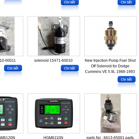
010-00011
solenoid 15471-60010
New Injection Pump Fuel Shut
Off Solenoid for Dodge
Cummins VE 5.9L 1988-1993
GM6120N
HGM6110N
parts No : 6613-65001 parts