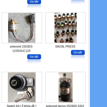
solenoid 1503ES-
SW.OIL PRESS
12S5SUC125
Switch Kit ( ổ khóa đề )
solenoid denyo 052600-1001