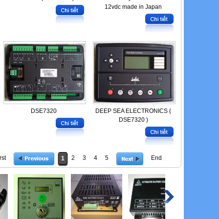
12vdc made in Japan
DSE7320
DEEP SEA ELECTRONICS (
DSE7320 )
rst
2
3
4
5
End
1