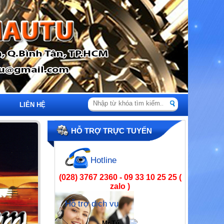
LIÊN HỆ
HỖ TRỢ TRỰC TUYẾN
Hotline
(028) 3767 2360 - 09 33 10 25 25 (
zalo )
Hỗ trợ dịch vụ
Mr.Tú