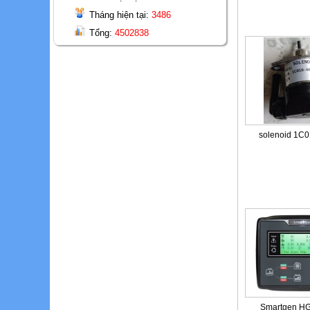
Tháng hiện tại:
3486
Tổng:
4502838
solenoid 1C
Smartgen H