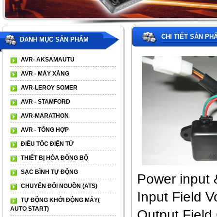
CHI TIẾT SẢN PH
DANH MỤC SẢN PHẨM
AVR- AKSAMAUTU
AVR - MÁY XĂNG
AVR-LEROY SOMER
AVR - STAMFORD
AVR-MARATHON
AVR - TỔNG HỢP
ĐIỀU TỐC ĐIỆN TỬ
THIẾT BỊ HÒA ĐỒNG BỘ
SẠC BÌNH TỰ ĐỘNG
Power input
CHUYỂN ĐỔI NGUỒN (ATS)
Input Field
TỰ ĐỘNG KHỞI ĐỘNG MÁY(
AUTO START)
Output Fiel