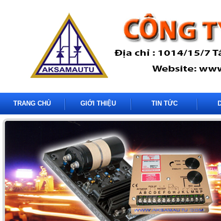
TRANG CHỦ
GIỚI THIỆU
TIN TỨC