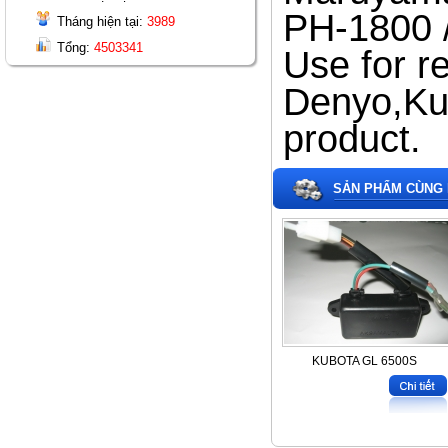
PH-1800 /
Tháng hiện tại:
3989
Tổng:
4503341
Use for r
Denyo,Ku
product.
SẢN PHẨM CÙNG 
KUBOTA GL 6500S