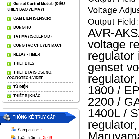
Genset Control Module (ĐIỀU
Voltage Adj
KHIỂN BẢO VỆ MÁY)
CẢM BIẾN (SENSOR)
Output Fiel
ĐỒNG HỒ
AVR-AK
TẮT MÁY(SOLENOID)
voltage r
CÔNG TẮC CHUYỂN MẠCH
regulator
RELAY - TIMER
genset vo
THIẾT BỊ LS
THIẾT BỊ ATS OSUNG,
regulato
YOGIROTECH,VIDER
1800 / EP
TỦ ĐIỆN
THIẾT BỊ KHÁC
2200 / GA
1400L / 
THỐNG KÊ TRUY CẬP
regulator
Đang online:
9
Maruyama
Tuần hiện tại:
3569