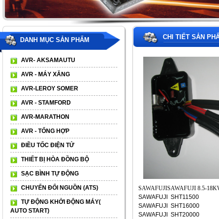
CHI TIẾT SẢN PH
DANH MỤC SẢN PHẨM
AVR- AKSAMAUTU
AVR - MÁY XĂNG
AVR-LEROY SOMER
AVR - STAMFORD
AVR-MARATHON
AVR - TỔNG HỢP
ĐIỀU TỐC ĐIỆN TỬ
THIẾT BỊ HÒA ĐỒNG BỘ
SẠC BÌNH TỰ ĐỘNG
CHUYỂN ĐỔI NGUỒN (ATS)
SAWAFUJISAWAFUJI 8.5-18
SAWAFUJI SHT11500
TỰ ĐỘNG KHỞI ĐỘNG MÁY(
SAWAFUJI SHT16000
AUTO START)
SAWAFUJI SHT20000