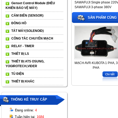
SAWAFUJI Single phase 220
Genset Control Module (ĐIỀU
SAWAFUJI 3-phase 380V
KHIỂN BẢO VỆ MÁY)
CẢM BIẾN (SENSOR)
SẢN PHẨM CÙNG 
ĐỒNG HỒ
TẮT MÁY(SOLENOID)
CÔNG TẮC CHUYỂN MẠCH
RELAY - TIMER
THIẾT BỊ LS
THIẾT BỊ ATS OSUNG,
MẠCH AVR-KUBOTA 1 PHA, 3
YOGIROTECH,VIDER
PHA
TỦ ĐIỆN
THIẾT BỊ KHÁC
THỐNG KÊ TRUY CẬP
Đang online:
4
Tuần hiện tại:
1684